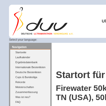
Ul
Select your language:
Navigation
Startseite
Laufkalender
Ergebnisdatenbank
Internationale Bestenlisten
Startort für
Deutsche Bestenlisten
Cups & Bundesliga
Rekorde
Firewater 50
Meisterschaften
Zusammenfassung
TN (USA), 50
Was ist neu?
FAQ