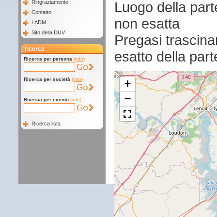
Luogo della par
Ringraziamento
Contatto
non esatta
LADM
Sito della DUV
Pregasi trascina
ricerca
esatto della par
Ricerca per persona
(info)
Ricerca per società
(info)
+
−
Ricerca per evento
(info)
Ricerca lista