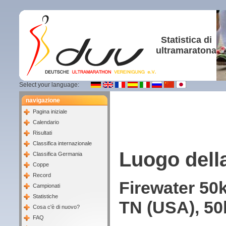
Statistica di
ultramaratona
Select your language:
navigazione
Pagina iniziale
Calendario
Risultati
Classifica internazionale
Luogo dell
Classifica Germania
Coppe
Record
Firewater 50
Campionati
Statistiche
TN (USA), 50
Cosa c'è di nuovo?
FAQ