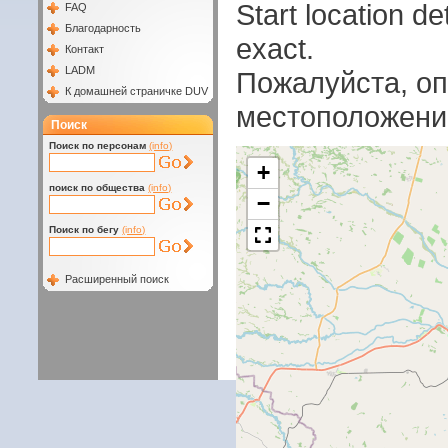
Start location 
FAQ
Благодарность
exact.
Контакт
LADM
Пожалуйста, оп
К домашней страничке DUV
местоположени
Поиск
Поиск по персонам
(info)
+
поиск по общества
(info)
−
Поиск по бегу
(info)
Расширенный поиск