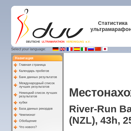
Статистика
ультрамарафо
Select your language:
Навигация
Главная страница
Календарь пробегов
Банк данных результатов
Международный список
лучших результатов
Местонахо
Немецкий список лучших
результатов
кубки
River-Run Ba
База данных рекордов
Чемпионат
(NZL), 43h, 2
Обобщение
Что нового?