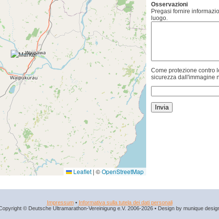
Osservazioni
Pregasi fornire informazio
luogo.
Come protezione contro lo
sicurezza dall'immagine n
Leaflet
|
©
OpenStreetMap
Impressum
•
Informativa sulla tutela dei dati personali
Copyright © Deutsche Ultramarathon-Vereinigung e.V. 2006-2026 • Design by munique desig