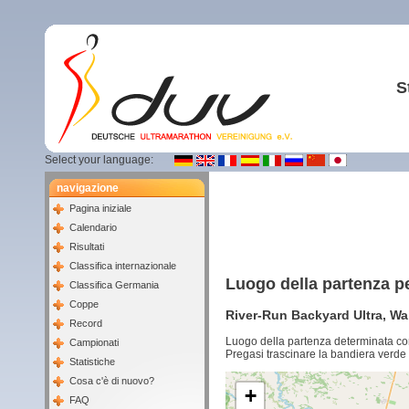
S
Select your language:
navigazione
Pagina iniziale
Calendario
Risultati
Classifica internazionale
Luogo della partenza p
Classifica Germania
Coppe
River-Run Backyard Ultra, Wa
Record
Luogo della partenza determinata co
Campionati
Pregasi trascinare la bandiera verde 
Statistiche
Cosa c'è di nuovo?
+
FAQ