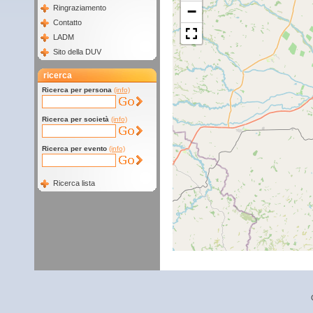
−
Ringraziamento
Contatto
LADM
Sito della DUV
ricerca
Ricerca per persona
(info)
Ricerca per società
(info)
Ricerca per evento
(info)
Ricerca lista