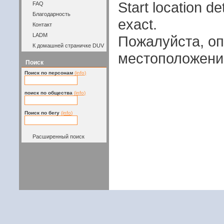
Start location 
FAQ
Благодарность
exact.
Контакт
LADM
Пожалуйста, оп
К домашней страничке DUV
местоположени
Поиск
Поиск по персонам
(info)
поиск по общества
(info)
Поиск по бегу
(info)
Расширенный поиск