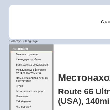
Ста
Select your language:
Навигация
Главная страница
Календарь пробегов
Банк данных результатов
Международный список
лучших результатов
Местонахо
Немецкий список лучших
результатов
кубки
Route 66 Ult
База данных рекордов
Чемпионат
(USA), 140mi 
Обобщение
Что нового?