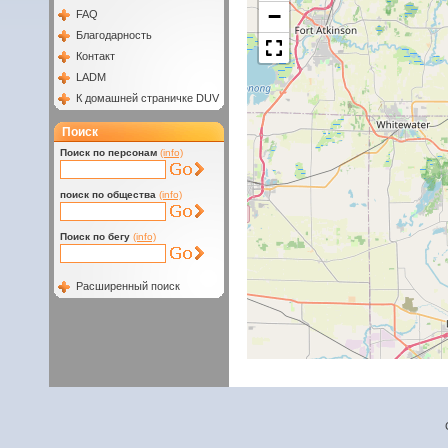
−
FAQ
Благодарность
Контакт
LADM
К домашней страничке DUV
Поиск
Поиск по персонам
(info)
поиск по общества
(info)
Поиск по бегу
(info)
Расширенный поиск