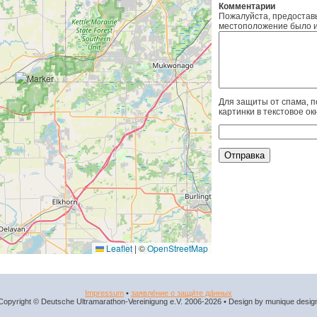
Комментарии
Пожалуйста, предоставь
местоположение было и
Для защиты от спама, п
картинки в текстовое ок
Leaflet
|
©
OpenStreetMap
Impressum
•
заявле́ние о защи́те да́нных
Copyright © Deutsche Ultramarathon-Vereinigung e.V. 2006-2026 • Design by munique desig