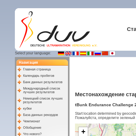
Ст
Select your language:
Навигация
Главная страница
Календарь пробегов
Банк данных результатов
Международный список
лучших результатов
Местонахождение ста
Немецкий список лучших
результатов
tBunk Endurance Challenge 20
кубки
Start location determined by geocodi
База данных рекордов
Пожалуйста, определите зеленый 
Чемпионат
Обобщение
+
Что нового?