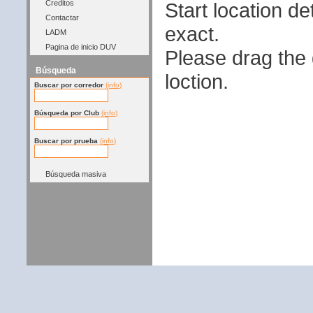
Start location 
Creditos
Contactar
exact.
LADM
Pagina de inicio DUV
Please drag the g
Búsqueda
loction.
Buscar por corredor
(info)
Búsqueda por Club
(info)
Buscar por prueba
(info)
Búsqueda masiva