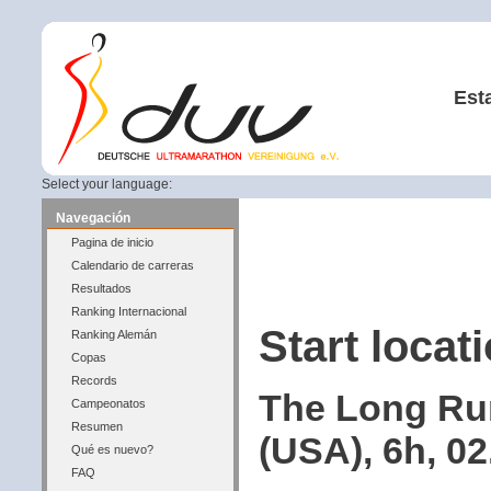
Est
Select your language:
Navegación
Pagina de inicio
Calendario de carreras
Resultados
Ranking Internacional
Start locati
Ranking Alemán
Copas
Records
The Long Run
Campeonatos
Resumen
(USA), 6h, 02
Qué es nuevo?
FAQ