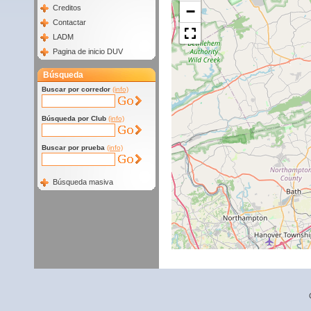
−
Creditos
Contactar
LADM
Pagina de inicio DUV
Búsqueda
Buscar por corredor
(info)
Búsqueda por Club
(info)
Buscar por prueba
(info)
Búsqueda masiva