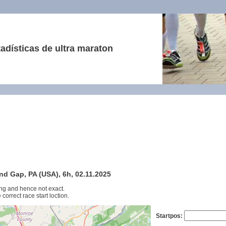
adísticas de ultra maraton
nd Gap, PA (USA), 6h, 02.11.2025
ng and hence not exact.
 correct race start loction.
Startpos: