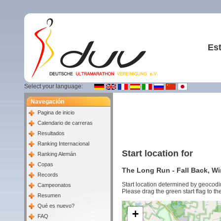
Est
Select your language:
Navegación
Pagina de inicio
Calendario de carreras
Resultados
Ranking Internacional
Start location for
Ranking Alemán
Copas
The Long Run - Fall Back, Wi
Records
Start location determined by geocodi
Campeonatos
Please drag the green start flag to the
Resumen
Qué es nuevo?
+
FAQ