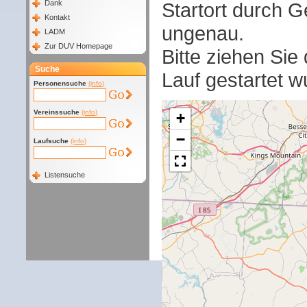
Startort durch G
Dank
Kontakt
ungenau.
LADM
Zur DUV Homepage
Bitte ziehen Sie
Suche
Lauf gestartet w
Personensuche
(info)
Vereinssuche
(info)
+
−
Laufsuche
(info)
Listensuche