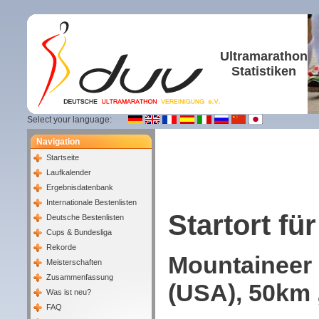
Ultramarathon
Statistiken
Select your language:
Navigation
Startseite
Laufkalender
Ergebnisdatenbank
Internationale Bestenlisten
Startort für
Deutsche Bestenlisten
Cups & Bundesliga
Rekorde
Mountaineer 
Meisterschaften
Zusammenfassung
(USA), 50km 
Was ist neu?
FAQ