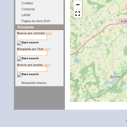
−
Creditos
Contactar
LADM
Pagina de inicio DUV
Búsqueda
Buscar por corredor
(info)
Búsqueda por Club
(info)
Buscar por prueba
(info)
Búsqueda masiva