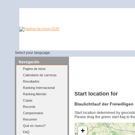
Select your language:
Navegación
Pagina de inicio
Calendario de carreras
Resultados
Ranking Internacional
Start location for
Ranking Alemán
Copas
Blaulichtlauf der Freiwillig
Records
Start location determined by geocodi
Campeonatos
Please drag the green start flag to the
Resumen
Qué es nuevo?
+
FAQ