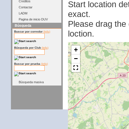
Start location 
Creditos
Contactar
exact.
LADM
Pagina de inicio DUV
Please drag the g
Búsqueda
loction.
Buscar por corredor
(info)
+
Búsqueda por Club
(info)
−
Buscar por prueba
(info)
Búsqueda masiva