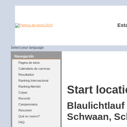
Est
Select your language:
Navegación
Pagina de inicio
Calendario de carreras
Resultados
Ranking Internacional
Start locati
Ranking Alemán
Copas
Records
Blaulichtlauf
Campeonatos
Resumen
Schwaan, Sch
Qué es nuevo?
FAQ