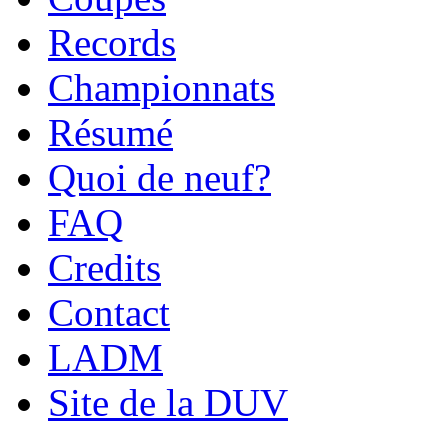
Records
Championnats
Résumé
Quoi de neuf?
FAQ
Credits
Contact
LADM
Site de la DUV