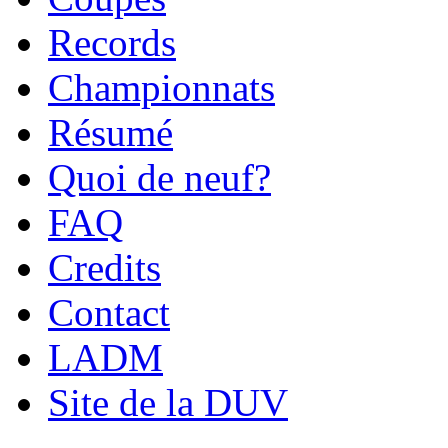
Records
Championnats
Résumé
Quoi de neuf?
FAQ
Credits
Contact
LADM
Site de la DUV