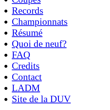
Records
Championnats
Résumé
Quoi de neuf?
FAQ
Credits
Contact
LADM
Site de la DUV