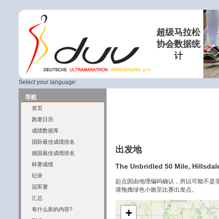
超级马拉松
协会数据统
计
Select your language:
导航
首页
跑赛日历
成绩数据库
国际最佳成绩排名
出发地
德国最佳成绩排名
杯赛成绩
The Unbridled 50 Mile, Hillsdal
纪录
起点因由地理编码确认，所以可能不是
冠军赛
请拖拽绿色小旗至比赛出发点。
汇总
有什么新的内容?
+