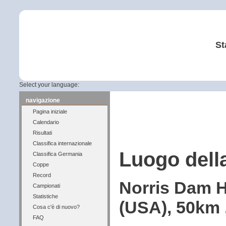
St
Select your language:
navigazione
Pagina iniziale
Calendario
Risultati
Classifica internazionale
Luogo dell
Classifica Germania
Coppe
Record
Norris Dam H
Campionati
Statistiche
(USA), 50km 
Cosa c'è di nuovo?
FAQ