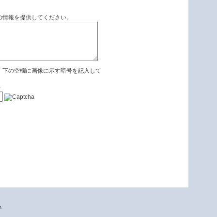
の情報を提供してください。
、下の空欄に画像に示す暗号を記入して
)
n