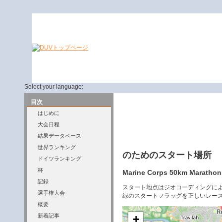
Select your language:
目次
はじめに
大会日程
結果データベース
世界ランキング
のためのスタート場所
ドイツランキング
杯
Marine Corps 50km Marathon R
記録
スタート地点はジオコーディングに
選手権大会
緑のスタートフラッグを正しいレー
概要
新着記事
+