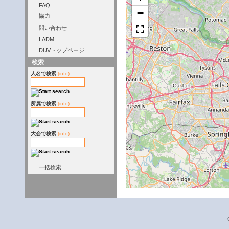
FAQ
−
協力
問い合わせ
LADM
DUVトップページ
検索
人名で検索
(info)
所属で検索
(info)
大会で検索
(info)
一括検索