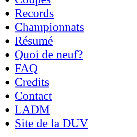
Records
Championnats
Résumé
Quoi de neuf?
FAQ
Credits
Contact
LADM
Site de la DUV