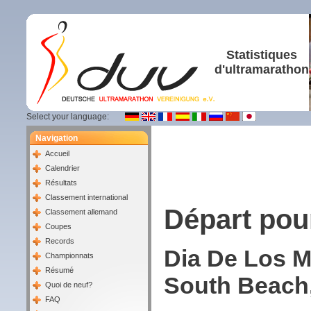
Statistiques
d'ultramarathon
Select your language:
Navigation
Accueil
Calendrier
Résultats
Classement international
Départ pou
Classement allemand
Coupes
Records
Dia De Los M
Championnats
Résumé
South Beach,
Quoi de neuf?
FAQ