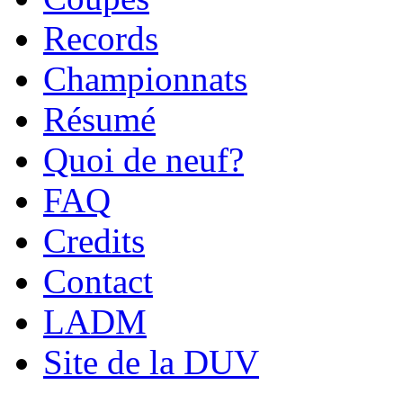
Records
Championnats
Résumé
Quoi de neuf?
FAQ
Credits
Contact
LADM
Site de la DUV