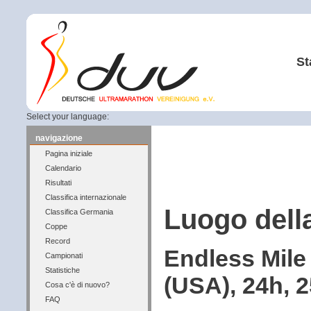
St
Select your language:
navigazione
Pagina iniziale
Calendario
Risultati
Classifica internazionale
Luogo dell
Classifica Germania
Coppe
Record
Endless Mile
Campionati
Statistiche
(USA), 24h, 
Cosa c'è di nuovo?
FAQ