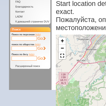
Start location 
FAQ
Благодарность
exact.
Контакт
LADM
Пожалуйста, оп
К домашней страничке DUV
местоположени
Поиск
Поиск по персонам
(info)
+
поиск по общества
(info)
−
Поиск по бегу
(info)
Расширенный поиск