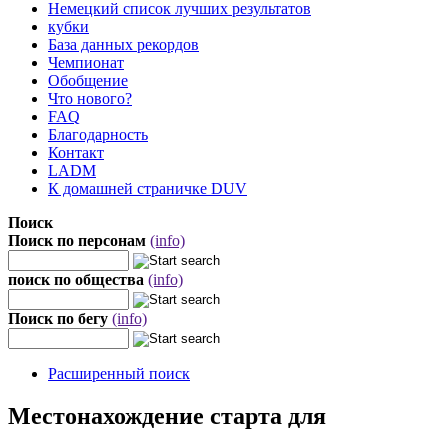
Немецкий список лучших результатов
кубки
База данных рекордов
Чемпионат
Обобщение
Что нового?
FAQ
Благодарность
Контакт
LADM
К домашней страничке DUV
Поиск
Поиск по персонам
(info)
поиск по общества
(info)
Поиск по бегу
(info)
Расширенный поиск
Местонахождение старта для