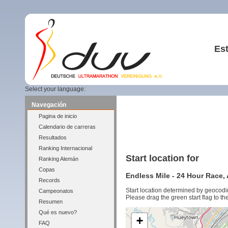
Est
Select your language:
Navegación
Pagina de inicio
Calendario de carreras
Resultados
Ranking Internacional
Start location for
Ranking Alemán
Copas
Endless Mile - 24 Hour Race, 
Records
Start location determined by geocodi
Campeonatos
Please drag the green start flag to the
Resumen
Qué es nuevo?
+
FAQ