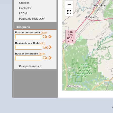
−
Creditos
Contactar
LADM
Pagina de inicio DUV
Búsqueda
Buscar por corredor
(info)
Búsqueda por Club
(info)
Buscar por prueba
(info)
Búsqueda masiva