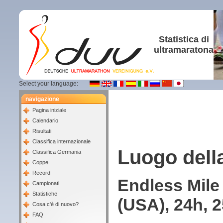
Statistica di
ultramaratona
Select your language:
navigazione
Pagina iniziale
Calendario
Risultati
Classifica internazionale
Luogo dell
Classifica Germania
Coppe
Record
Endless Mile
Campionati
Statistiche
(USA), 24h, 
Cosa c'è di nuovo?
FAQ