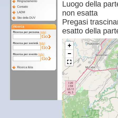
Luogo della par
Ringraziamento
Contatto
non esatta
LADM
Sito della DUV
Pregasi trascina
ricerca
esatto della par
Ricerca per persona
(info)
Ricerca per società
(info)
+
−
Ricerca per evento
(info)
Ricerca lista