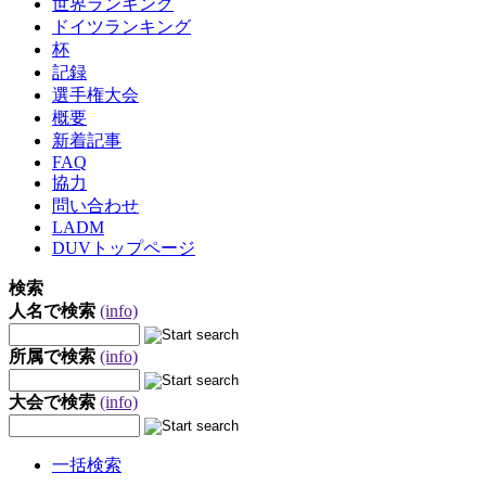
世界ランキング
ドイツランキング
杯
記録
選手権大会
概要
新着記事
FAQ
協力
問い合わせ
LADM
DUVトップページ
検索
人名で検索
(info)
所属で検索
(info)
大会で検索
(info)
一括検索