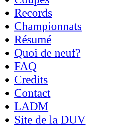
Records
Championnats
Résumé
Quoi de neuf?
FAQ
Credits
Contact
LADM
Site de la DUV