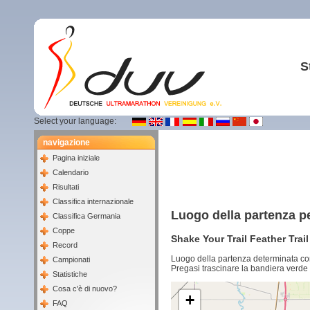
S
Select your language:
navigazione
Pagina iniziale
Calendario
Risultati
Classifica internazionale
Luogo della partenza p
Classifica Germania
Coppe
Shake Your Trail Feather Trai
Record
Luogo della partenza determinata co
Campionati
Pregasi trascinare la bandiera verde 
Statistiche
Cosa c'è di nuovo?
+
FAQ