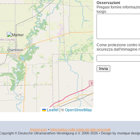
Osservazioni
Pregasi fornire informazio
luogo.
Come protezione contro lo
sicurezza dall'immagine n
Leaflet
|
©
OpenStreetMap
Impressum
•
Informativa sulla tutela dei dati personali
Copyright © Deutsche Ultramarathon-Vereinigung e.V. 2006-2026 • Design by munique desig