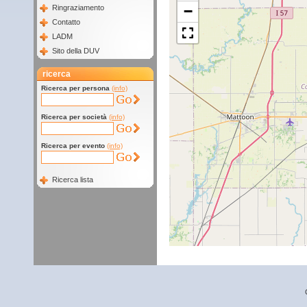
−
Ringraziamento
Contatto
LADM
Sito della DUV
ricerca
Ricerca per persona
(info)
Ricerca per società
(info)
Ricerca per evento
(info)
Ricerca lista