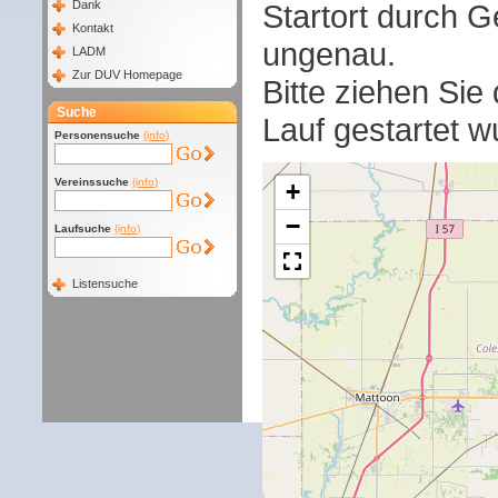
Startort durch G
Dank
Kontakt
ungenau.
LADM
Zur DUV Homepage
Bitte ziehen Sie
Suche
Lauf gestartet w
Personensuche
(info)
Vereinssuche
(info)
+
−
Laufsuche
(info)
Listensuche