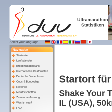
Ultramarathon
Statistiken
Select your language:
Navigation
Startseite
Laufkalender
Ergebnisdatenbank
Internationale Bestenlisten
Startort für
Deutsche Bestenlisten
Cups & Bundesliga
Rekorde
Shake Your Tr
Meisterschaften
Zusammenfassung
IL (USA), 50k
Was ist neu?
FAQ