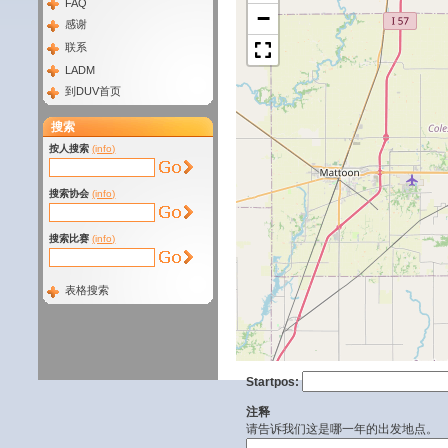
FAQ
−
感谢
联系
LADM
到DUV首页
搜索
按人搜索
(info)
搜索协会
(info)
搜索比赛
(info)
表格搜索
Startpos:
注释
请告诉我们这是哪一年的出发地点。