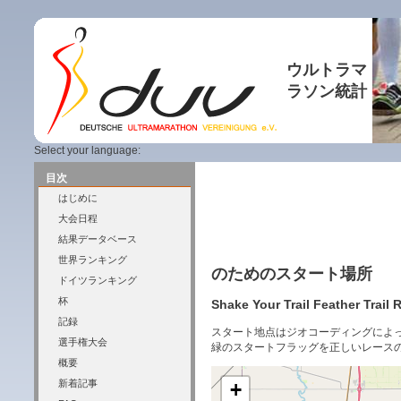
ウルトラマ
ラソン統計
Select your language:
目次
はじめに
大会日程
結果データベース
世界ランキング
のためのスタート場所
ドイツランキング
杯
Shake Your Trail Feather Trail 
記録
スタート地点はジオコーディングによ
選手権大会
緑のスタートフラッグを正しいレース
概要
新着記事
+