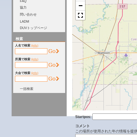
FAQ
−
協力
問い合わせ
LADM
DUVトップページ
検索
人名で検索
(info)
所属で検索
(info)
大会で検索
(info)
一括検索
Startpos:
コメント
この場所が使用された年の情報を提