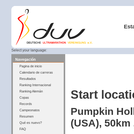
Est
Select your language:
Navegación
Pagina de inicio
Calendario de carreras
Resultados
Ranking Internacional
Start locati
Ranking Alemán
Copas
Records
Pumpkin Holl
Campeonatos
Resumen
(USA), 50km 
Qué es nuevo?
FAQ