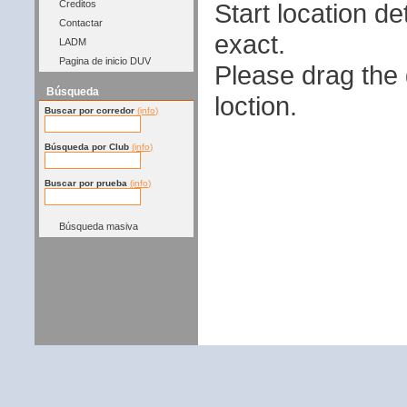
Start location 
Creditos
Contactar
exact.
LADM
Pagina de inicio DUV
Please drag the g
Búsqueda
loction.
Buscar por corredor
(info)
Búsqueda por Club
(info)
Buscar por prueba
(info)
Búsqueda masiva