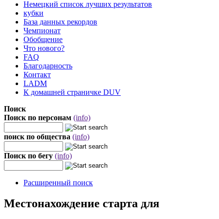
Немецкий список лучших результатов
кубки
База данных рекордов
Чемпионат
Обобщение
Что нового?
FAQ
Благодарность
Контакт
LADM
К домашней страничке DUV
Поиск
Поиск по персонам
(info)
поиск по общества
(info)
Поиск по бегу
(info)
Расширенный поиск
Местонахождение старта для