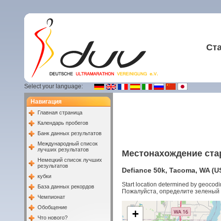
Ст
Select your language:
Навигация
Главная страница
Календарь пробегов
Банк данных результатов
Международный список
лучших результатов
Местонахождение ста
Немецкий список лучших
результатов
Defiance 50k, Tacoma, WA (US
кубки
Start location determined by geocodi
База данных рекордов
Пожалуйста, определите зеленый 
Чемпионат
Обобщение
+
Что нового?