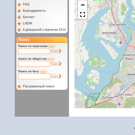
−
FAQ
Благодарность
Контакт
LADM
К домашней страничке DUV
Поиск
Поиск по персонам
(info)
поиск по общества
(info)
Поиск по бегу
(info)
Расширенный поиск