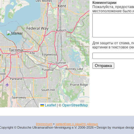
Комментарии
Пожалуйста, предоставь
местоположение было и
Для защиты от спама, п
картинки в текстовое ок
Leaflet
|
©
OpenStreetMap
Impressum
•
заявле́ние о защи́те да́нных
Copyright © Deutsche Ultramarathon-Vereinigung e.V. 2006-2026 • Design by munique desig