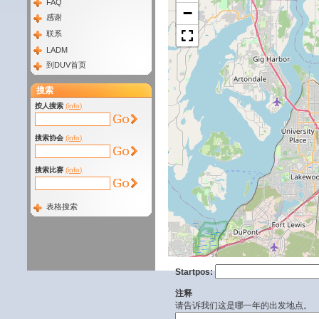
FAQ
−
感谢
联系
LADM
到DUV首页
搜索
按人搜索
(info)
搜索协会
(info)
搜索比赛
(info)
表格搜索
Startpos:
注释
请告诉我们这是哪一年的出发地点。