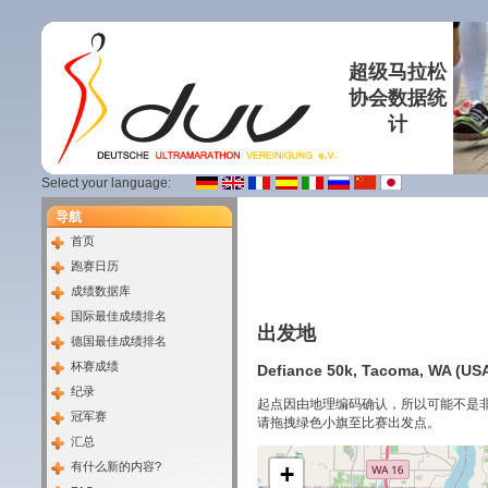
超级马拉松
协会数据统
计
Select your language:
导航
首页
跑赛日历
成绩数据库
国际最佳成绩排名
出发地
德国最佳成绩排名
杯赛成绩
Defiance 50k, Tacoma, WA (USA
纪录
起点因由地理编码确认，所以可能不是
冠军赛
请拖拽绿色小旗至比赛出发点。
汇总
有什么新的内容?
+