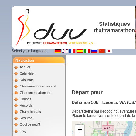
Statistiques
d'ultramarathon
Select your language:
Navigation
Accueil
Calendrier
Résultats
Classement international
Départ pour
Classement allemand
Coupes
Defiance 50k, Tacoma, WA (USA
Records
Départ defini par geocoding, eventuel
Championnats
Placer le fanion vert sur le départ de l
Résumé
Quoi de neuf?
+
FAQ