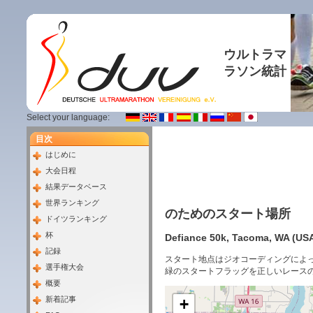
ウルトラマ
ラソン統計
Select your language:
目次
はじめに
大会日程
結果データベース
世界ランキング
のためのスタート場所
ドイツランキング
杯
Defiance 50k, Tacoma, WA (USA
記録
スタート地点はジオコーディングによ
選手権大会
緑のスタートフラッグを正しいレース
概要
新着記事
+