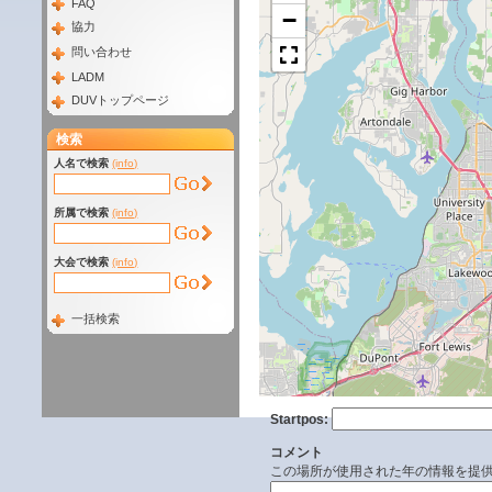
FAQ
−
協力
問い合わせ
LADM
DUVトップページ
検索
人名で検索
(info)
所属で検索
(info)
大会で検索
(info)
一括検索
Startpos:
コメント
この場所が使用された年の情報を提