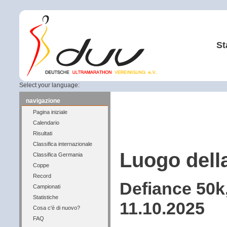
St
Select your language:
navigazione
Pagina iniziale
Calendario
Risultati
Classifica internazionale
Luogo dell
Classifica Germania
Coppe
Record
Defiance 50k
Campionati
Statistiche
11.10.2025
Cosa c'è di nuovo?
FAQ