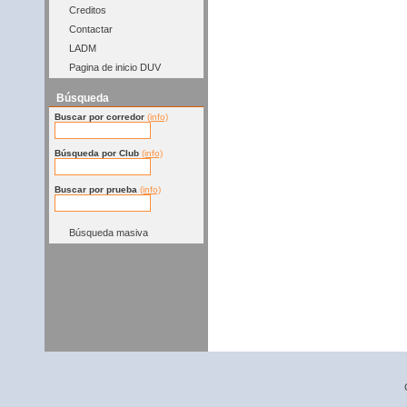
Creditos
Contactar
LADM
Pagina de inicio DUV
Búsqueda
Buscar por corredor
(info)
Búsqueda por Club
(info)
Buscar por prueba
(info)
Búsqueda masiva