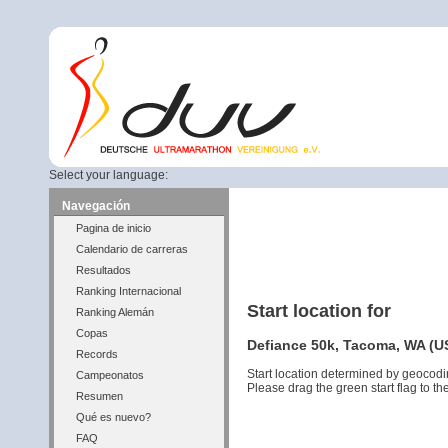
Select your language:
Navegación
Pagina de inicio
Calendario de carreras
Resultados
Ranking Internacional
Start location for
Ranking Alemán
Copas
Defiance 50k, Tacoma, WA (US
Records
Start location determined by geocodi
Campeonatos
Please drag the green start flag to the
Resumen
Qué es nuevo?
FAQ