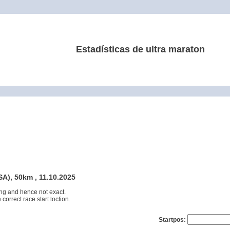
Estadísticas de ultra maraton
A), 50km , 11.10.2025
ng and hence not exact.
 correct race start loction.
Startpos: