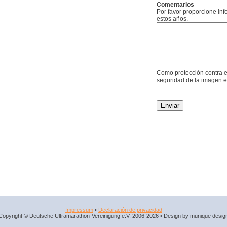
Comentarios
Por favor proporcione in
estos años.
Como protección contra e
seguridad de la imagen e
Impressum
•
Declaración de privacidad
Copyright © Deutsche Ultramarathon-Vereinigung e.V. 2006-2026 • Design by munique desig