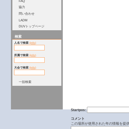
FAQ
協力
問い合わせ
LADM
DUVトップページ
検索
人名で検索
(info)
所属で検索
(info)
大会で検索
(info)
一括検索
Startpos:
コメント
この場所が使用された年の情報を提