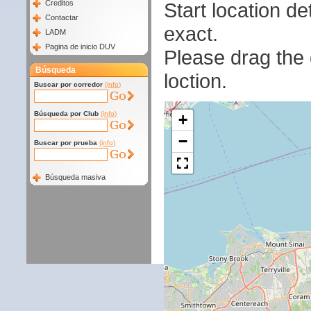
Start location 
Creditos
Contactar
exact.
LADM
Pagina de inicio DUV
Please drag the g
Búsqueda
loction.
Buscar por corredor
(info)
Búsqueda por Club
(info)
+
−
Buscar por prueba
(info)
Búsqueda masiva