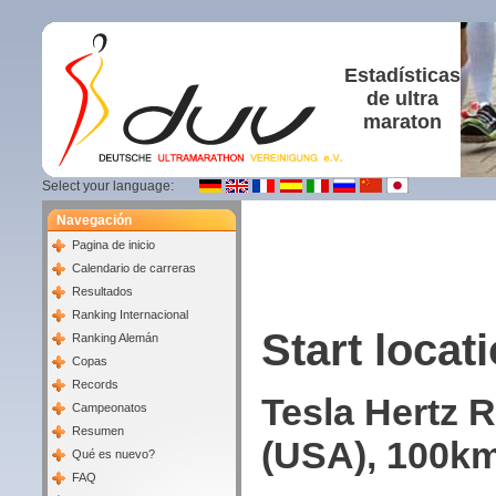
Estadísticas
de ultra
maraton
Select your language:
Navegación
Pagina de inicio
Calendario de carreras
Resultados
Ranking Internacional
Start locati
Ranking Alemán
Copas
Records
Tesla Hertz 
Campeonatos
Resumen
(USA), 100km
Qué es nuevo?
FAQ