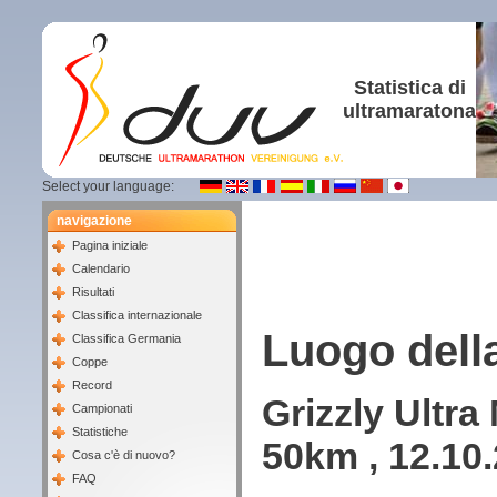
Statistica di
ultramaratona
Select your language:
navigazione
Pagina iniziale
Calendario
Risultati
Classifica internazionale
Luogo dell
Classifica Germania
Coppe
Record
Grizzly Ultr
Campionati
Statistiche
50km , 12.10
Cosa c'è di nuovo?
FAQ