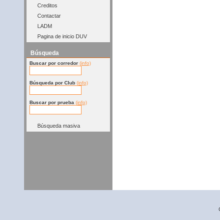
Creditos
Contactar
LADM
Pagina de inicio DUV
Búsqueda
Buscar por corredor
(info)
Búsqueda por Club
(info)
Buscar por prueba
(info)
Búsqueda masiva