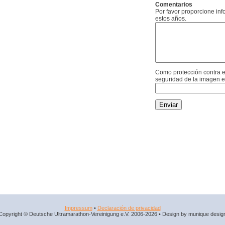
Comentarios
Por favor proporcione in
estos años.
Como protección contra e
seguridad de la imagen e
Impressum
•
Declaración de privacidad
Copyright © Deutsche Ultramarathon-Vereinigung e.V. 2006-2026 • Design by munique desig