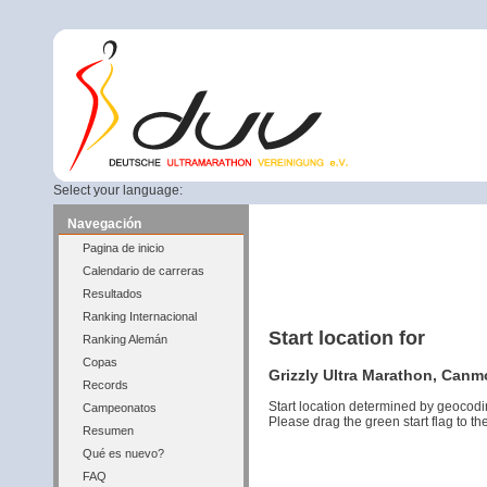
Select your language:
Navegación
Pagina de inicio
Calendario de carreras
Resultados
Ranking Internacional
Start location for
Ranking Alemán
Copas
Grizzly Ultra Marathon, Canm
Records
Start location determined by geocodi
Campeonatos
Please drag the green start flag to the
Resumen
Qué es nuevo?
FAQ