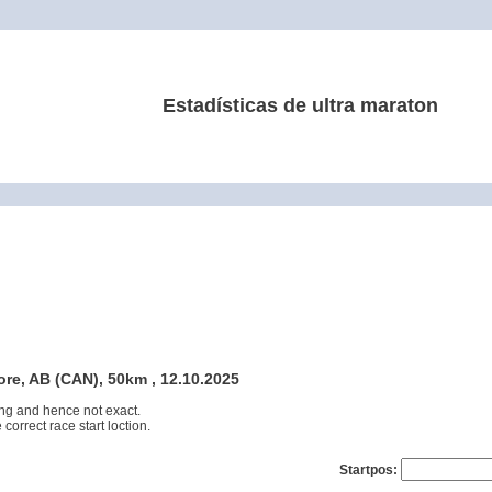
Estadísticas de ultra maraton
ore, AB (CAN), 50km , 12.10.2025
ng and hence not exact.
 correct race start loction.
Startpos: