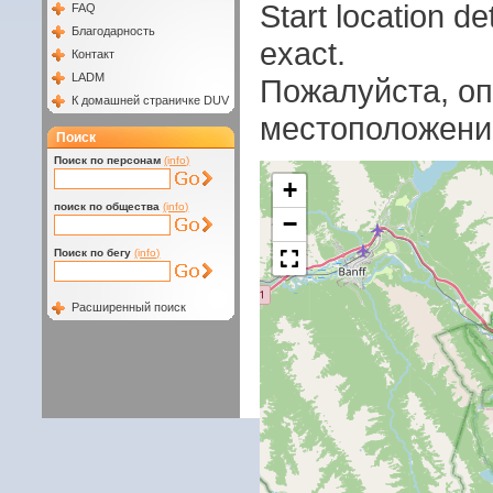
Start location 
FAQ
Благодарность
exact.
Контакт
LADM
Пожалуйста, оп
К домашней страничке DUV
местоположени
Поиск
Поиск по персонам
(info)
+
поиск по общества
(info)
−
Поиск по бегу
(info)
Расширенный поиск