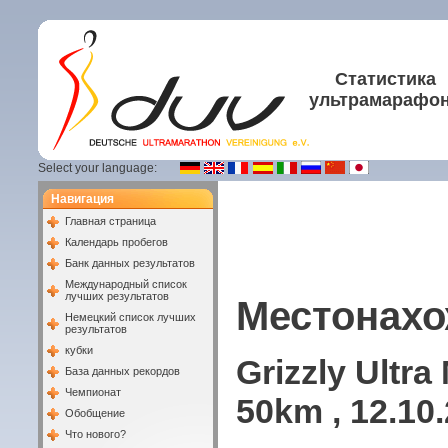
Статистика
ультрамарафо
Select your language:
Навигация
Главная страница
Календарь пробегов
Банк данных результатов
Международный список
лучших результатов
Местонахо
Немецкий список лучших
результатов
кубки
Grizzly Ultr
База данных рекордов
Чемпионат
50km , 12.10
Обобщение
Что нового?