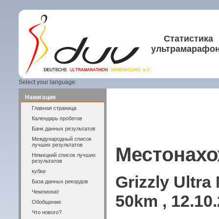
Статистика
ультрамарафо
Select your language:
Навигация
Главная страница
Календарь пробегов
Банк данных результатов
Международный список
лучших результатов
Местонахо
Немецкий список лучших
результатов
кубки
Grizzly Ultr
База данных рекордов
Чемпионат
50km , 12.10
Обобщение
Что нового?