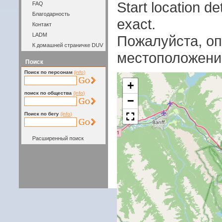
Start location 
FAQ
Благодарность
exact.
Контакт
LADM
Пожалуйста, оп
К домашней страничке DUV
местоположени
Поиск
Поиск по персонам
(info)
+
поиск по общества
(info)
−
Поиск по бегу
(info)
Расширенный поиск