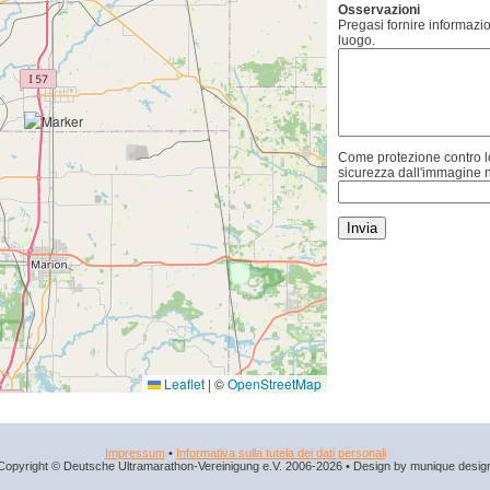
Osservazioni
Pregasi fornire informazio
luogo.
Come protezione contro lo
sicurezza dall'immagine n
Leaflet
|
©
OpenStreetMap
Impressum
•
Informativa sulla tutela dei dati personali
Copyright © Deutsche Ultramarathon-Vereinigung e.V. 2006-2026 • Design by munique desig