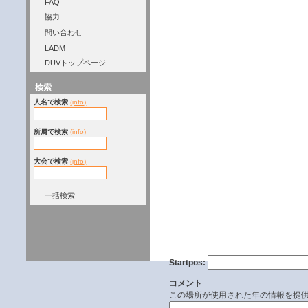
FAQ
協力
問い合わせ
LADM
DUVトップページ
検索
人名で検索
(info)
所属で検索
(info)
大会で検索
(info)
一括検索
Startpos:
コメント
この場所が使用された年の情報を提