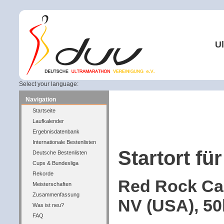
Ul
Select your language:
Navigation
Startseite
Laufkalender
Ergebnisdatenbank
Internationale Bestenlisten
Startort für
Deutsche Bestenlisten
Cups & Bundesliga
Rekorde
Red Rock Ca
Meisterschaften
Zusammenfassung
NV (USA), 50
Was ist neu?
FAQ