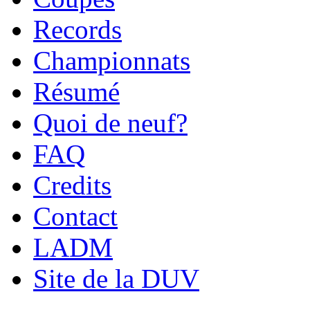
Records
Championnats
Résumé
Quoi de neuf?
FAQ
Credits
Contact
LADM
Site de la DUV