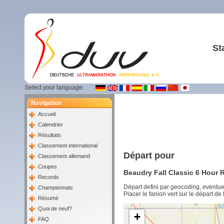
St
Select your language:
Navigation
Accueil
Calendrier
Résultats
Classement international
Départ pour
Classement allemand
Coupes
Beaudry Fall Classic 6 Hour 
Records
Départ defini par geocoding, eventu
Championnats
Placer le fanion vert sur le départ de
Résumé
Quoi de neuf?
+
FAQ