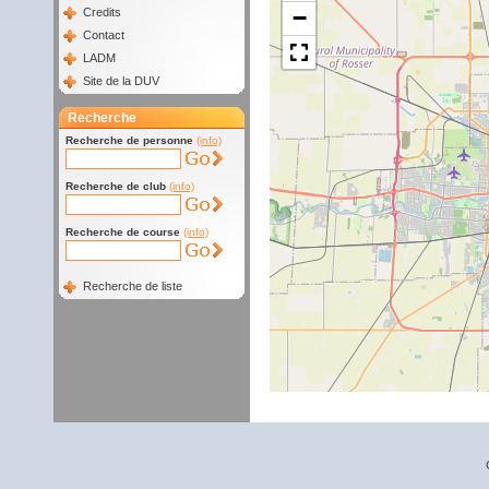
−
Credits
Contact
LADM
Site de la DUV
Recherche
Recherche de personne
(info)
Recherche de club
(info)
Recherche de course
(info)
Recherche de liste